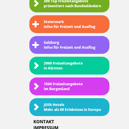
300 Top Freizeitangebote
präsentiert nach Bundesländern
Steiermark
Infos für Freizeit und Ausflug
Salzburg
Infos für Freizeit und Ausflug
2000 Freizeitangebote
in Kärnten
1500 Freizeitangebote
im Burgenland
JUFA Hotels
Mehr als 60 Erlebnisse in Europa
KONTAKT
IMPRESSUM