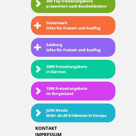
300 Top Freizeitangebote
präsentiert nach Bundesländern
Steiermark
Infos für Freizeit und Ausflug
Salzburg
Infos für Freizeit und Ausflug
2000 Freizeitangebote
in Kärnten
1500 Freizeitangebote
im Burgenland
JUFA Hotels
Mehr als 60 Erlebnisse in Europa
KONTAKT
IMPRESSUM