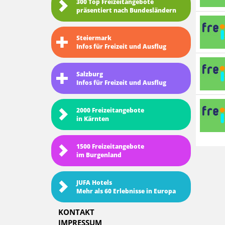
300 Top Freizeitangebote
präsentiert nach Bundesländern
Steiermark
Infos für Freizeit und Ausflug
Salzburg
Infos für Freizeit und Ausflug
2000 Freizeitangebote
in Kärnten
1500 Freizeitangebote
im Burgenland
JUFA Hotels
Mehr als 60 Erlebnisse in Europa
KONTAKT
IMPRESSUM