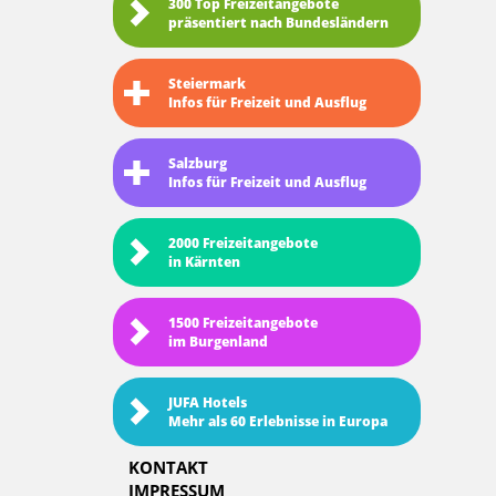
300 Top Freizeitangebote
präsentiert nach Bundesländern
Steiermark
Infos für Freizeit und Ausflug
Salzburg
Infos für Freizeit und Ausflug
2000 Freizeitangebote
in Kärnten
1500 Freizeitangebote
im Burgenland
JUFA Hotels
Mehr als 60 Erlebnisse in Europa
KONTAKT
IMPRESSUM