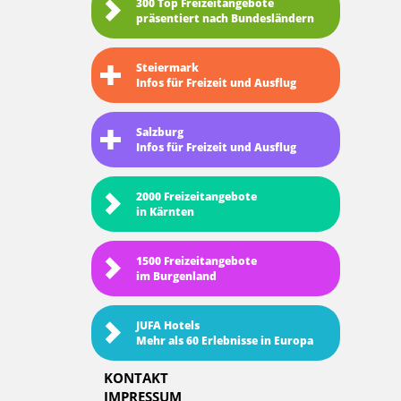
300 Top Freizeitangebote
präsentiert nach Bundesländern
Steiermark
Infos für Freizeit und Ausflug
Salzburg
Infos für Freizeit und Ausflug
2000 Freizeitangebote
in Kärnten
1500 Freizeitangebote
im Burgenland
JUFA Hotels
Mehr als 60 Erlebnisse in Europa
KONTAKT
IMPRESSUM