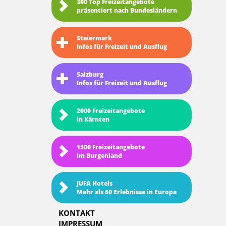
300 Top Freizeitangebote
präsentiert nach Bundesländern
Steiermark
Infos für Freizeit und Ausflug
Salzburg
Infos für Freizeit und Ausflug
2000 Freizeitangebote
in Kärnten
1500 Freizeitangebote
im Burgenland
JUFA Hotels
Mehr als 60 Erlebnisse in Europa
KONTAKT
IMPRESSUM