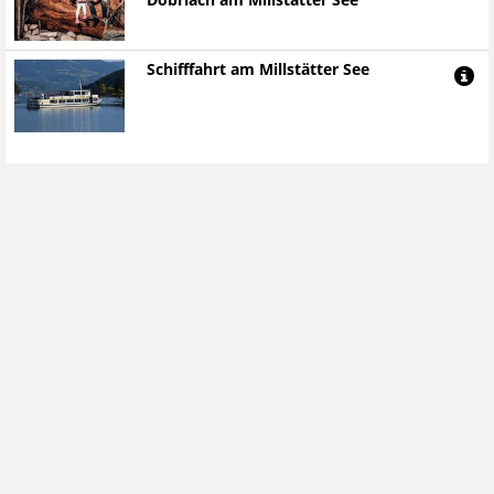
Döbriach am Millstätter See
Schifffahrt am Millstätter See