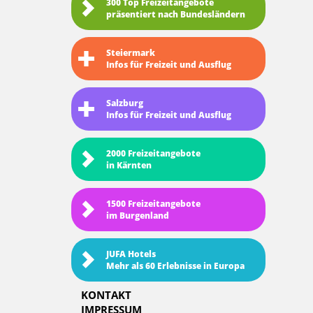
300 Top Freizeitangebote
präsentiert nach Bundesländern
Steiermark
Infos für Freizeit und Ausflug
Salzburg
Infos für Freizeit und Ausflug
2000 Freizeitangebote
in Kärnten
1500 Freizeitangebote
im Burgenland
JUFA Hotels
Mehr als 60 Erlebnisse in Europa
KONTAKT
IMPRESSUM