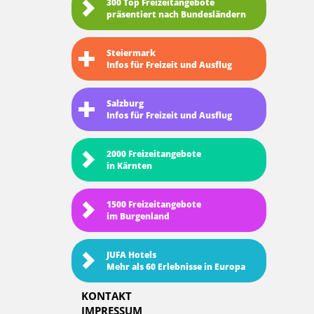
300 Top Freizeitangebote
präsentiert nach Bundesländern
Steiermark
Infos für Freizeit und Ausflug
Salzburg
Infos für Freizeit und Ausflug
2000 Freizeitangebote
in Kärnten
1500 Freizeitangebote
im Burgenland
JUFA Hotels
Mehr als 60 Erlebnisse in Europa
KONTAKT
IMPRESSUM