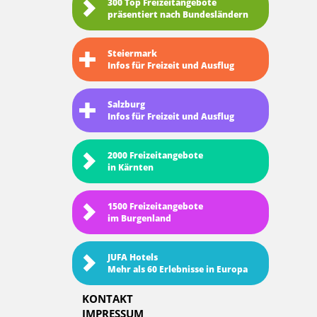
300 Top Freizeitangebote
präsentiert nach Bundesländern
Steiermark
Infos für Freizeit und Ausflug
Salzburg
Infos für Freizeit und Ausflug
2000 Freizeitangebote
in Kärnten
1500 Freizeitangebote
im Burgenland
JUFA Hotels
Mehr als 60 Erlebnisse in Europa
KONTAKT
IMPRESSUM