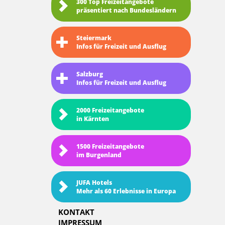
300 Top Freizeitangebote
präsentiert nach Bundesländern
Steiermark
Infos für Freizeit und Ausflug
Salzburg
Infos für Freizeit und Ausflug
2000 Freizeitangebote
in Kärnten
1500 Freizeitangebote
im Burgenland
JUFA Hotels
Mehr als 60 Erlebnisse in Europa
KONTAKT
IMPRESSUM