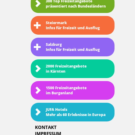
300 Top Freizeitangebote
präsentiert nach Bundesländern
Steiermark
Infos für Freizeit und Ausflug
Salzburg
Infos für Freizeit und Ausflug
2000 Freizeitangebote
in Kärnten
1500 Freizeitangebote
im Burgenland
JUFA Hotels
Mehr als 60 Erlebnisse in Europa
KONTAKT
IMPRESSUM