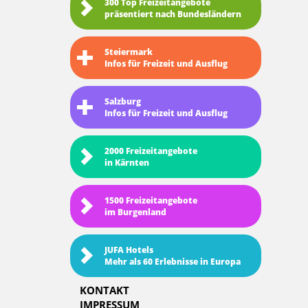
300 Top Freizeitangebote
präsentiert nach Bundesländern
Steiermark
Infos für Freizeit und Ausflug
Salzburg
Infos für Freizeit und Ausflug
2000 Freizeitangebote
in Kärnten
1500 Freizeitangebote
im Burgenland
JUFA Hotels
Mehr als 60 Erlebnisse in Europa
KONTAKT
IMPRESSUM