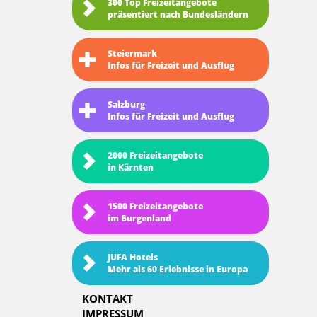
300 Top Freizeitangebote
präsentiert nach Bundesländern
Steiermark
Infos für Freizeit und Ausflug
Salzburg
Infos für Freizeit und Ausflug
2000 Freizeitangebote
in Kärnten
1500 Freizeitangebote
im Burgenland
JUFA Hotels
Mehr als 60 Erlebnisse in Europa
KONTAKT
IMPRESSUM