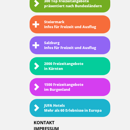
300 Top Freizeitangebote
präsentiert nach Bundesländern
Steiermark
Infos für Freizeit und Ausflug
Salzburg
Infos für Freizeit und Ausflug
2000 Freizeitangebote
in Kärnten
1500 Freizeitangebote
im Burgenland
JUFA Hotels
Mehr als 60 Erlebnisse in Europa
KONTAKT
IMPRESSUM