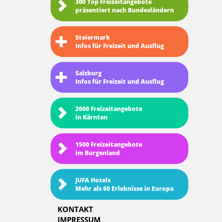
300 Top Freizeitangebote
präsentiert nach Bundesländern
Steiermark
Infos für Freizeit und Ausflug
Salzburg
Infos für Freizeit und Ausflug
2000 Freizeitangebote
in Kärnten
1500 Freizeitangebote
im Burgenland
JUFA Hotels
Mehr als 60 Erlebnisse in Europa
KONTAKT
IMPRESSUM