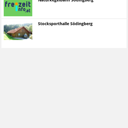
Naturkegelbahn Södingberg
Stocksporthalle Södingberg