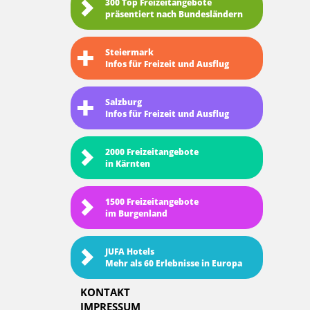
300 Top Freizeitangebote
präsentiert nach Bundesländern
Steiermark
Infos für Freizeit und Ausflug
Salzburg
Infos für Freizeit und Ausflug
2000 Freizeitangebote
in Kärnten
1500 Freizeitangebote
im Burgenland
JUFA Hotels
Mehr als 60 Erlebnisse in Europa
KONTAKT
IMPRESSUM