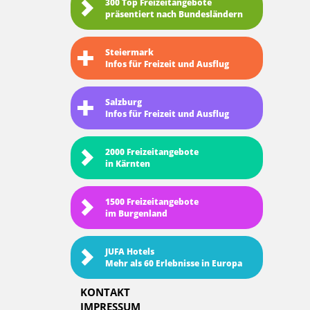
300 Top Freizeitangebote
präsentiert nach Bundesländern
Steiermark
Infos für Freizeit und Ausflug
Salzburg
Infos für Freizeit und Ausflug
2000 Freizeitangebote
in Kärnten
1500 Freizeitangebote
im Burgenland
JUFA Hotels
Mehr als 60 Erlebnisse in Europa
KONTAKT
IMPRESSUM