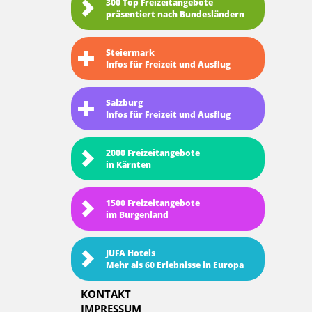
300 Top Freizeitangebote
präsentiert nach Bundesländern
Steiermark
Infos für Freizeit und Ausflug
Salzburg
Infos für Freizeit und Ausflug
2000 Freizeitangebote
in Kärnten
1500 Freizeitangebote
im Burgenland
JUFA Hotels
Mehr als 60 Erlebnisse in Europa
KONTAKT
IMPRESSUM