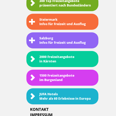
300 Top Freizeitangebote
präsentiert nach Bundesländern
Steiermark
Infos für Freizeit und Ausflug
Salzburg
Infos für Freizeit und Ausflug
2000 Freizeitangebote
in Kärnten
1500 Freizeitangebote
im Burgenland
JUFA Hotels
Mehr als 60 Erlebnisse in Europa
KONTAKT
IMPRESSUM