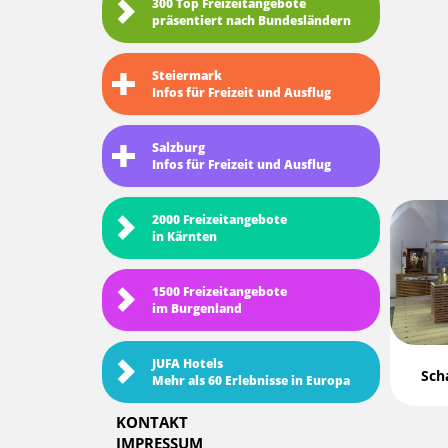
300 Top Freizeitangebote
präsentiert nach Bundesländern
Steiermark
Infos für Freizeit und Ausflug
Salzburg
Infos für Freizeit und Ausflug
2000 Freizeitangebote
in Kärnten
1500 Freizeitangebote
im Burgenland
JUFA Hotels
Sch
Mehr als 60 Erlebnisse in Europa
KONTAKT
IMPRESSUM