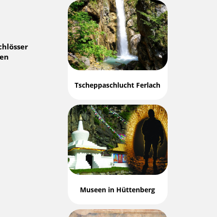
chlösser
gen
Tscheppaschlucht Ferlach
Museen in Hüttenberg