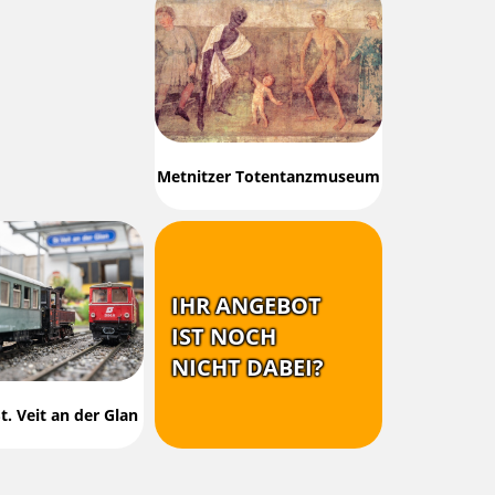
Metnitzer Totentanzmuseum
IHR ANGEBOT
IST NOCH
NICHT DABEI?
. Veit an der Glan