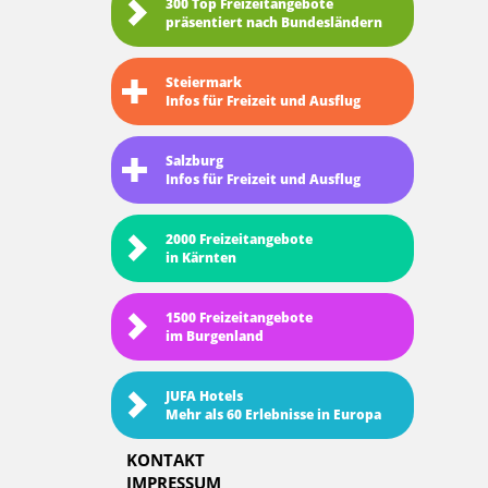
300 Top Freizeitangebote
präsentiert nach Bundesländern
Steiermark
Infos für Freizeit und Ausflug
Salzburg
Infos für Freizeit und Ausflug
2000 Freizeitangebote
in Kärnten
1500 Freizeitangebote
im Burgenland
JUFA Hotels
Mehr als 60 Erlebnisse in Europa
KONTAKT
IMPRESSUM