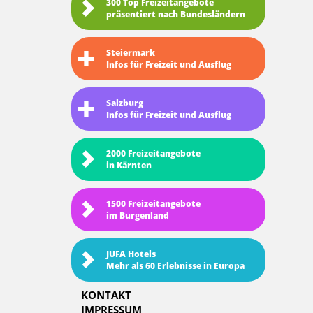
300 Top Freizeitangebote
präsentiert nach Bundesländern
Steiermark
Infos für Freizeit und Ausflug
Salzburg
Infos für Freizeit und Ausflug
2000 Freizeitangebote
in Kärnten
1500 Freizeitangebote
im Burgenland
JUFA Hotels
Mehr als 60 Erlebnisse in Europa
KONTAKT
IMPRESSUM