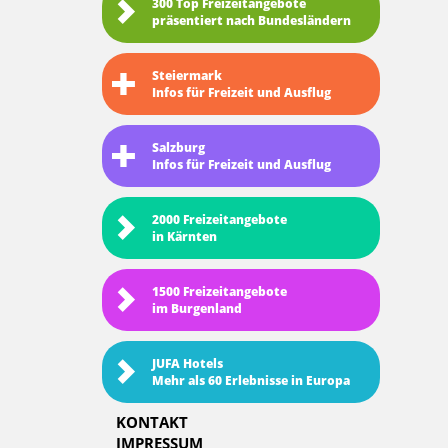
300 Top Freizeitangebote
präsentiert nach Bundesländern
Steiermark
Infos für Freizeit und Ausflug
Salzburg
Infos für Freizeit und Ausflug
2000 Freizeitangebote
in Kärnten
1500 Freizeitangebote
im Burgenland
JUFA Hotels
Mehr als 60 Erlebnisse in Europa
KONTAKT
IMPRESSUM