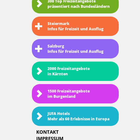
300 Top Freizeitangebote
präsentiert nach Bundesländern
Steiermark
Infos für Freizeit und Ausflug
Salzburg
Infos für Freizeit und Ausflug
2000 Freizeitangebote
in Kärnten
1500 Freizeitangebote
im Burgenland
JUFA Hotels
Mehr als 60 Erlebnisse in Europa
KONTAKT
IMPRESSUM