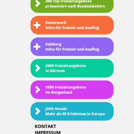
300 Top Freizeitangebote
präsentiert nach Bundesländern
Steiermark
Infos für Freizeit und Ausflug
Salzburg
Infos für Freizeit und Ausflug
2000 Freizeitangebote
in Kärnten
1500 Freizeitangebote
im Burgenland
JUFA Hotels
Mehr als 60 Erlebnisse in Europa
KONTAKT
IMPRESSUM