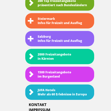
300 Top Freizeitangebote
präsentiert nach Bundesländern
Steiermark
Infos für Freizeit und Ausflug
Salzburg
Infos für Freizeit und Ausflug
2000 Freizeitangebote
in Kärnten
1500 Freizeitangebote
im Burgenland
JUFA Hotels
Mehr als 60 Erlebnisse in Europa
KONTAKT
IMPRESSUM