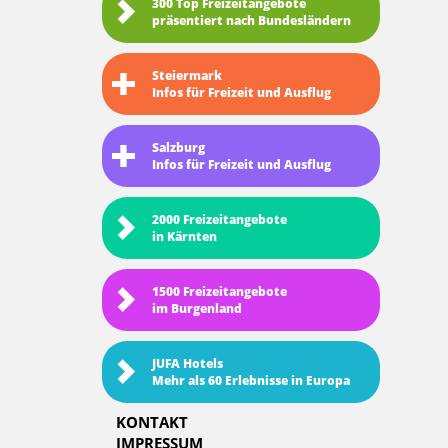
300 Top Freizeitangebote
präsentiert nach Bundesländern
Steiermark
Infos für Freizeit und Ausflug
Salzburg
Infos für Freizeit und Ausflug
2000 Freizeitangebote
in Kärnten
1500 Freizeitangebote
im Burgenland
JUFA Hotels
Mehr als 60 Erlebnisse in Europa
KONTAKT
IMPRESSUM