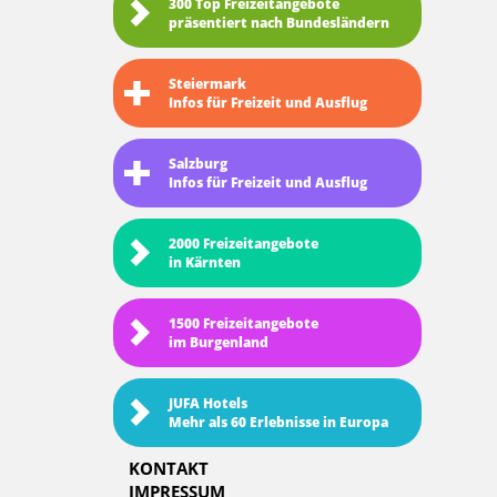
300 Top Freizeitangebote
präsentiert nach Bundesländern
Steiermark
Infos für Freizeit und Ausflug
Salzburg
Infos für Freizeit und Ausflug
2000 Freizeitangebote
in Kärnten
1500 Freizeitangebote
im Burgenland
JUFA Hotels
Mehr als 60 Erlebnisse in Europa
KONTAKT
IMPRESSUM