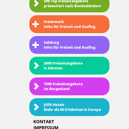
300 Top Freizeitangebote
präsentiert nach Bundesländern
Steiermark
Infos für Freizeit und Ausflug
Salzburg
Infos für Freizeit und Ausflug
2000 Freizeitangebote
in Kärnten
1500 Freizeitangebote
im Burgenland
JUFA Hotels
Mehr als 60 Erlebnisse in Europa
KONTAKT
IMPRESSUM