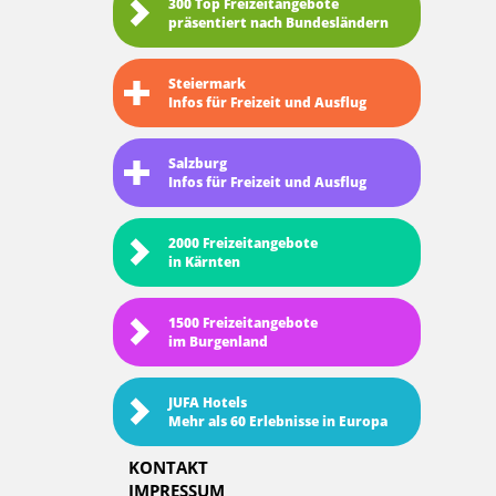
300 Top Freizeitangebote
präsentiert nach Bundesländern
Steiermark
Infos für Freizeit und Ausflug
Salzburg
Infos für Freizeit und Ausflug
2000 Freizeitangebote
in Kärnten
1500 Freizeitangebote
im Burgenland
JUFA Hotels
Mehr als 60 Erlebnisse in Europa
KONTAKT
IMPRESSUM