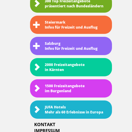
300 Top Freizeitangebote
präsentiert nach Bundesländern
Steiermark
Infos für Freizeit und Ausflug
Salzburg
Infos für Freizeit und Ausflug
2000 Freizeitangebote
in Kärnten
1500 Freizeitangebote
im Burgenland
JUFA Hotels
Mehr als 60 Erlebnisse in Europa
KONTAKT
IMPRESSUM