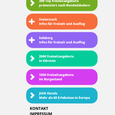
300 Top Freizeitangebote
präsentiert nach Bundesländern
Steiermark
Infos für Freizeit und Ausflug
Salzburg
Infos für Freizeit und Ausflug
2000 Freizeitangebote
in Kärnten
1500 Freizeitangebote
im Burgenland
JUFA Hotels
Mehr als 60 Erlebnisse in Europa
KONTAKT
IMPRESSUM