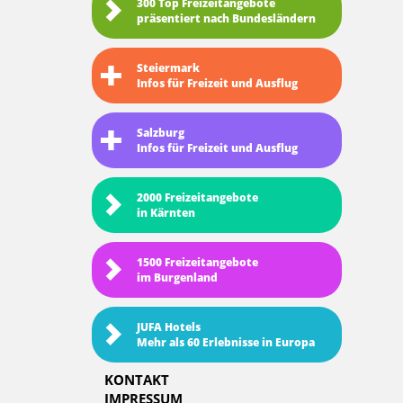
300 Top Freizeitangebote
präsentiert nach Bundesländern
Steiermark
Infos für Freizeit und Ausflug
Salzburg
Infos für Freizeit und Ausflug
2000 Freizeitangebote
in Kärnten
1500 Freizeitangebote
im Burgenland
JUFA Hotels
Mehr als 60 Erlebnisse in Europa
KONTAKT
IMPRESSUM