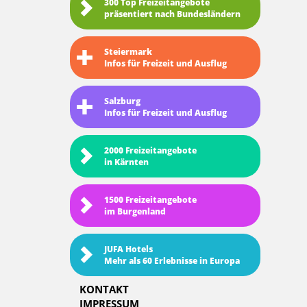
300 Top Freizeitangebote
präsentiert nach Bundesländern
Steiermark
Infos für Freizeit und Ausflug
Salzburg
Infos für Freizeit und Ausflug
2000 Freizeitangebote
in Kärnten
1500 Freizeitangebote
im Burgenland
JUFA Hotels
Mehr als 60 Erlebnisse in Europa
KONTAKT
IMPRESSUM