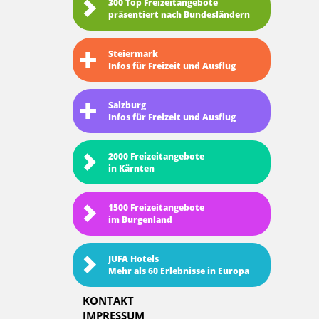
300 Top Freizeitangebote
präsentiert nach Bundesländern
Steiermark
Infos für Freizeit und Ausflug
Salzburg
Infos für Freizeit und Ausflug
2000 Freizeitangebote
in Kärnten
1500 Freizeitangebote
im Burgenland
JUFA Hotels
Mehr als 60 Erlebnisse in Europa
KONTAKT
IMPRESSUM