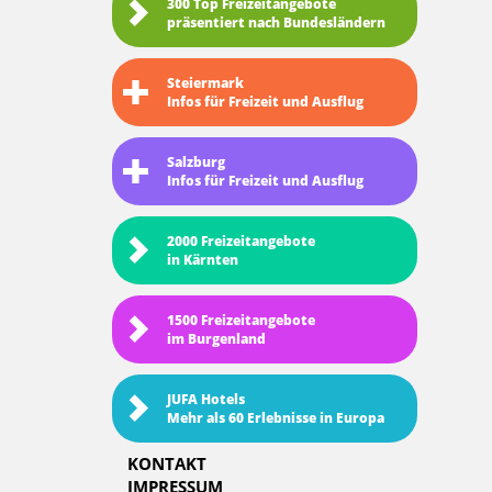
300 Top Freizeitangebote
präsentiert nach Bundesländern
Steiermark
Infos für Freizeit und Ausflug
Salzburg
Infos für Freizeit und Ausflug
2000 Freizeitangebote
in Kärnten
1500 Freizeitangebote
im Burgenland
JUFA Hotels
Mehr als 60 Erlebnisse in Europa
KONTAKT
IMPRESSUM