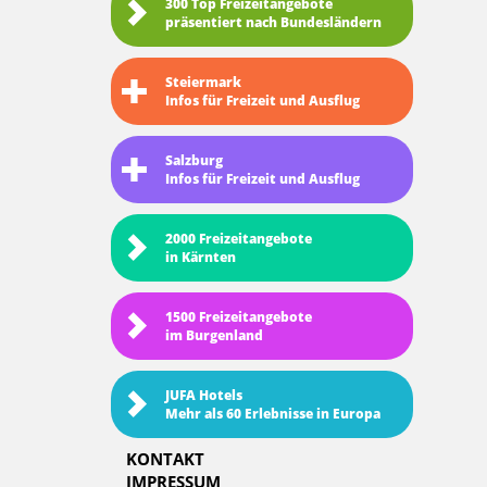
300 Top Freizeitangebote
präsentiert nach Bundesländern
Steiermark
Infos für Freizeit und Ausflug
Salzburg
Infos für Freizeit und Ausflug
2000 Freizeitangebote
in Kärnten
1500 Freizeitangebote
im Burgenland
JUFA Hotels
Mehr als 60 Erlebnisse in Europa
KONTAKT
IMPRESSUM