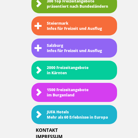
300 Top Freizeitangebote
präsentiert nach Bundesländern
Steiermark
Infos für Freizeit und Ausflug
Salzburg
Infos für Freizeit und Ausflug
2000 Freizeitangebote
in Kärnten
1500 Freizeitangebote
im Burgenland
JUFA Hotels
Mehr als 60 Erlebnisse in Europa
KONTAKT
IMPRESSUM