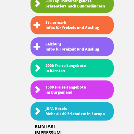
300 Top Freizeitangebote
präsentiert nach Bundesländern
Steiermark
Infos für Freizeit und Ausflug
Salzburg
Infos für Freizeit und Ausflug
2000 Freizeitangebote
in Kärnten
1500 Freizeitangebote
im Burgenland
JUFA Hotels
Mehr als 60 Erlebnisse in Europa
KONTAKT
IMPRESSUM