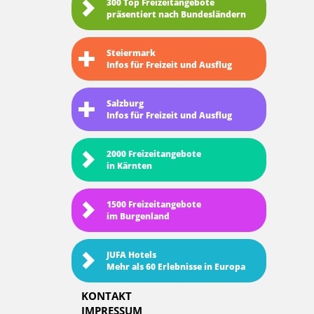
300 Top Freizeitangebote
präsentiert nach Bundesländern
Steiermark
Infos für Freizeit und Ausflug
Salzburg
Infos für Freizeit und Ausflug
2000 Freizeitangebote
in Kärnten
1500 Freizeitangebote
im Burgenland
JUFA Hotels
Mehr als 60 Erlebnisse in Europa
KONTAKT
IMPRESSUM