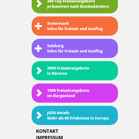
300 Top Freizeitangebote
präsentiert nach Bundesländern
Steiermark
Infos für Freizeit und Ausflug
Salzburg
Infos für Freizeit und Ausflug
2000 Freizeitangebote
in Kärnten
1500 Freizeitangebote
im Burgenland
JUFA Hotels
Mehr als 60 Erlebnisse in Europa
KONTAKT
IMPRESSUM