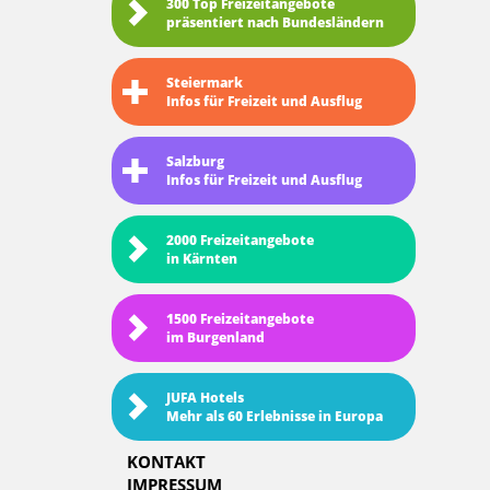
300 Top Freizeitangebote
präsentiert nach Bundesländern
Steiermark
Infos für Freizeit und Ausflug
Salzburg
Infos für Freizeit und Ausflug
2000 Freizeitangebote
in Kärnten
1500 Freizeitangebote
im Burgenland
JUFA Hotels
Mehr als 60 Erlebnisse in Europa
KONTAKT
IMPRESSUM