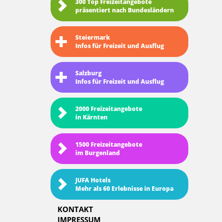
300 Top Freizeitangebote
präsentiert nach Bundesländern
Steiermark
Infos für Freizeit und Ausflug
Salzburg
Infos für Freizeit und Ausflug
2000 Freizeitangebote
in Kärnten
1500 Freizeitangebote
im Burgenland
JUFA Hotels
Mehr als 60 Erlebnisse in Europa
KONTAKT
IMPRESSUM