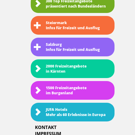
300 Top Freizeitangebote
präsentiert nach Bundesländern
Steiermark
Infos für Freizeit und Ausflug
Salzburg
Infos für Freizeit und Ausflug
2000 Freizeitangebote
in Kärnten
1500 Freizeitangebote
im Burgenland
JUFA Hotels
Mehr als 60 Erlebnisse in Europa
KONTAKT
IMPRESSUM