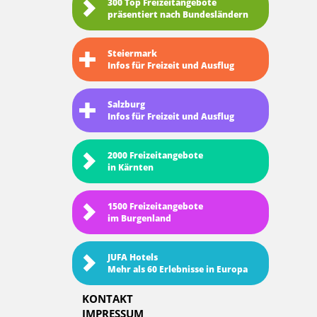
300 Top Freizeitangebote
präsentiert nach Bundesländern
Steiermark
Infos für Freizeit und Ausflug
Salzburg
Infos für Freizeit und Ausflug
2000 Freizeitangebote
in Kärnten
1500 Freizeitangebote
im Burgenland
JUFA Hotels
Mehr als 60 Erlebnisse in Europa
KONTAKT
IMPRESSUM