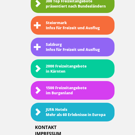
300 Top Freizeitangebote
präsentiert nach Bundesländern
Steiermark
Infos für Freizeit und Ausflug
Salzburg
Infos für Freizeit und Ausflug
2000 Freizeitangebote
in Kärnten
1500 Freizeitangebote
im Burgenland
JUFA Hotels
Mehr als 60 Erlebnisse in Europa
KONTAKT
IMPRESSUM