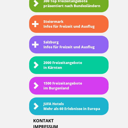
300 Top Freizeitangebote
präsentiert nach Bundesländern
Steiermark
Infos für Freizeit und Ausflug
Salzburg
Infos für Freizeit und Ausflug
2000 Freizeitangebote
in Kärnten
1500 Freizeitangebote
im Burgenland
JUFA Hotels
Mehr als 60 Erlebnisse in Europa
KONTAKT
IMPRESSUM