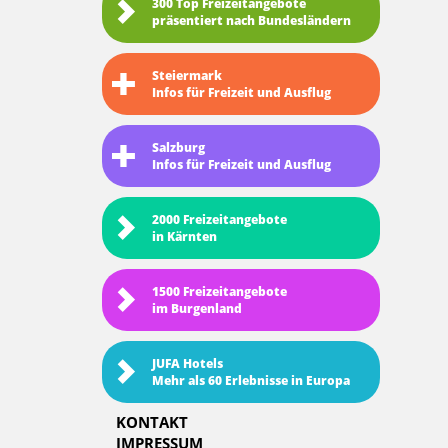
300 Top Freizeitangebote
präsentiert nach Bundesländern
Steiermark
Infos für Freizeit und Ausflug
Salzburg
Infos für Freizeit und Ausflug
2000 Freizeitangebote
in Kärnten
1500 Freizeitangebote
im Burgenland
JUFA Hotels
Mehr als 60 Erlebnisse in Europa
KONTAKT
IMPRESSUM